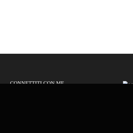
CONNETTITI CON ME
+3907751626835
coach@andreamastrantoni.coach