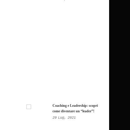
Coaching e Leadership: scopri
come diventare un “leader”!
29
Lug,
2021