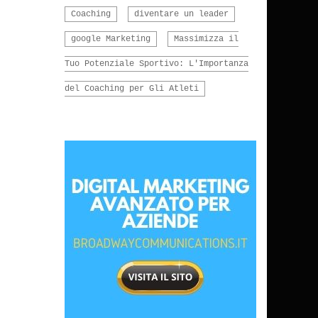
Coaching
diventare un leader
google Marketing
Massimizza il
Tuo Potenziale Sportivo: L'Importanza
del Coaching per Gli Atleti