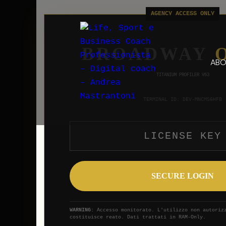
BROADWAY
ABO
TITANIUM PROFILER V63
TERMINAL ID:
DEV-MNCMS6HFB
SECURE LOGIN
WARNING:
Accesso monitorato. L'utilizzo non autorizz
costituisce reato. Dati trattati in RAM-Only.