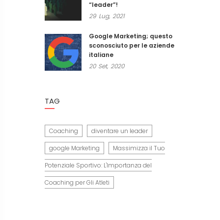
“leader”!
29
Lug,
2021
Google Marketing; questo
sconosciuto per le aziende
italiane
20
Set,
2020
TAG
Coaching
diventare un leader
google Marketing
Massimizza il Tuo
Potenziale Sportivo: L'Importanza del
Coaching per Gli Atleti