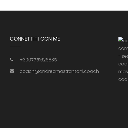
CONNETTITI CON ME
+3907751626835
coach@andreamastrantoni.coach