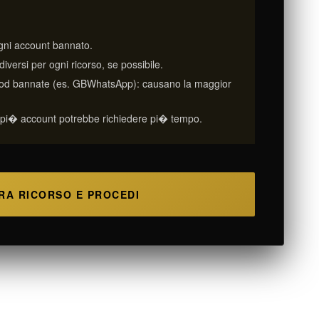
 ogni account bannato.
diversi per ogni ricorso, se possibile.
i mod bannate (es. GBWhatsApp): causano la maggior
di pi� account potrebbe richiedere pi� tempo.
RA RICORSO E PROCEDI