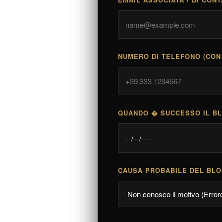
NUMERO DI TELEFONO (CON
QUANDO � SUCCESSO IL B
CAUSA PROBABILE DEL BL